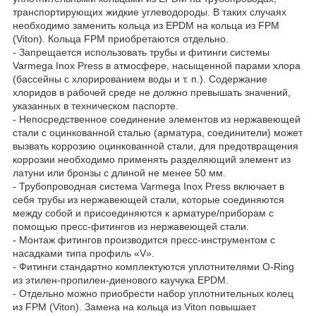
транспортирующих жидкие углеводороды. В таких случаях
необходимо заменить кольца из EPDM на кольца из FPM
(Viton). Кольца FPM приобретаются отдельно.
- Запрещается использовать трубы и фитинги системы
Varmega Inox Press в атмосфере, насыщенной парами хлора
(бассейны с хлорированием воды и т. п.). Содержание
хлоридов в рабочей среде не должно превышать значений,
указанных в техническом паспорте.
- Непосредственное соединение элементов из нержавеющей
стали с оцинкованной сталью (арматура, соединители) может
вызвать коррозию оцинкованной стали, для предотвращения
коррозии необходимо применять разделяющий элемент из
латуни или бронзы с длиной не менее 50 мм.
- Трубопроводная система Varmega Inox Press включает в
себя трубы из нержавеющей стали, которые соединяются
между собой и присоединяются к арматуре/приборам с
помощью пресс-фитингов из нержавеющей стали.
- Монтаж фитингов производится пресс-инструментом с
насадками типа профиль «V».
- Фитинги стандартно комплектуются уплотнителями O-Ring
из этилен-пропилен-диенового каучука EPDM.
- Отдельно можно приобрести набор уплотнительных колец
из FPM (Viton). Замена на кольца из Viton повышает