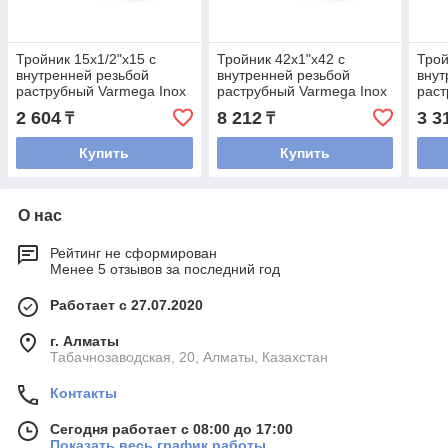
Тройник 15x1/2"x15 с
Тройник 42x1"x42 с
Трой
внутренней резьбой
внутренней резьбой
внут
раструбный Varmega Inox
раструбный Varmega Inox
раст
Press
Press
Pres
2 604
8 212
3 3
₸
₸
Купить
Купить
О нас
Рейтинг не сформирован
Менее 5 отзывов за последний год
Работает с 27.07.2020
г. Алматы
Табачнозаводская, 20, Алматы, Казахстан
Контакты
Сегодня работает с 08:00 до 17:00
Показать весь график работы