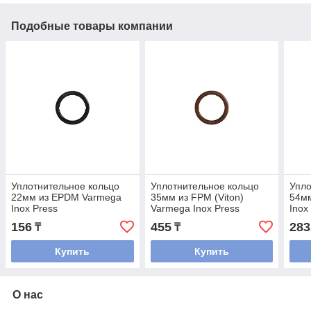
Подобные товары компании
Уплотнительное кольцо
Уплотнительное кольцо
Упло
22мм из EPDM Varmega
35мм из FPM (Viton)
54м
Inox Press
Varmega Inox Press
Inox
156
455
283
₸
₸
Купить
Купить
О нас