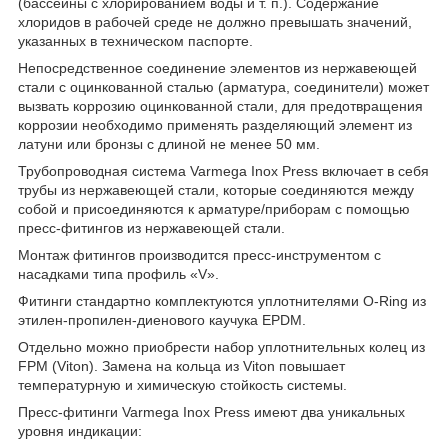
(бассейны с хлорированием воды и т. п.). Содержание
хлоридов в рабочей среде не должно превышать значений,
указанных в техническом паспорте.
Непосредственное соединение элементов из нержавеющей
стали с оцинкованной сталью (арматура, соединители) может
вызвать коррозию оцинкованной стали, для предотвращения
коррозии необходимо применять разделяющий элемент из
латуни или бронзы с длиной не менее 50 мм.
Трубопроводная система Varmega Inox Press включает в себя
трубы из нержавеющей стали, которые соединяются между
собой и присоединяются к арматуре/приборам с помощью
пресс-фитингов из нержавеющей стали.
Монтаж фитингов производится пресс-инструментом с
насадками типа профиль «V».
Фитинги стандартно комплектуются уплотнителями O-Ring из
этилен-пропилен-диенового каучука EPDM.
Отдельно можно приобрести набор уплотнительных колец из
FPM (Viton). Замена на кольца из Viton повышает
температурную и химическую стойкость системы.
Пресс-фитинги Varmega Inox Press имеют два уникальных
уровня индикации: