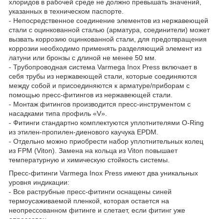
хлоридов в рабочей среде не должно превышать значений,
указанных в техническом паспорте.
- Непосредственное соединение элементов из нержавеющей
стали с оцинкованной сталью (арматура, соединители) может
вызвать коррозию оцинкованной стали, для предотвращения
коррозии необходимо применять разделяющий элемент из
латуни или бронзы с длиной не менее 50 мм.
- Трубопроводная система Varmega Inox Press включает в
себя трубы из нержавеющей стали, которые соединяются
между собой и присоединяются к арматуре/приборам с
помощью пресс-фитингов из нержавеющей стали.
- Монтаж фитингов производится пресс-инструментом с
насадками типа профиль «V».
- Фитинги стандартно комплектуются уплотнителями O-Ring
из этилен-пропилен-диенового каучука EPDM.
- Отдельно можно приобрести набор уплотнительных колец
из FPM (Viton). Замена на кольца из Viton повышает
температурную и химическую стойкость системы.
Пресс-фитинги Varmega Inox Press имеют два уникальных
уровня индикации:
- Все раструбные пресс-фитинги оснащены синей
термоусаживаемой пленкой, которая остается на
неопрессованном фитинге и слетает, если фитинг уже