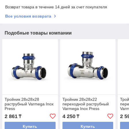
Возврат товара в течение 14 дней за счет покупателя
Все условия возврата
Подобные товары компании
Тройник 28x28x28
Тройник 28x28x22
Трой
раструбный Varmega Inox
переходной раструбный
пере
Press
Varmega Inox Press
Varm
2 861
4 250
2 5
₸
₸
Купить
Купить