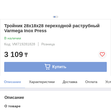
Тройник 28x18x28 переходной раструбный
Varmega Inox Press
В наличии
Код: VM719281828
Розница
3 109
₸
Купить
Описание
Характеристики
Доставка
Оплата
Усл
Описание
О товаре