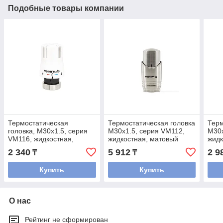
Подобные товары компании
Термостатическая
Термостатическая головка
Терм
головка, M30х1.5, серия
M30х1.5, серия VM112,
M30х
VM116, жидкостная,
жидкостная, матовый
жидк
белая, Varmega
никель, Varmega
Var
2 340
5 912
2 9
₸
₸
Купить
Купить
О нас
Рейтинг не сформирован