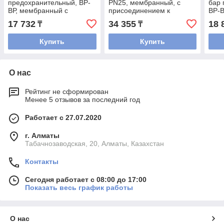
предохранительный, ВР-
PN25, мембранный, с
бар 
ВР, мембранный с
присоединением к
ВР-В
манометром, Varmega
манометру
ман
17 732
34 355
18 
₸
₸
Купить
Купить
О нас
Рейтинг не сформирован
Менее 5 отзывов за последний год
Работает с 27.07.2020
г. Алматы
Табачнозаводская, 20, Алматы, Казахстан
Контакты
Сегодня работает с 08:00 до 17:00
Показать весь график работы
О нас