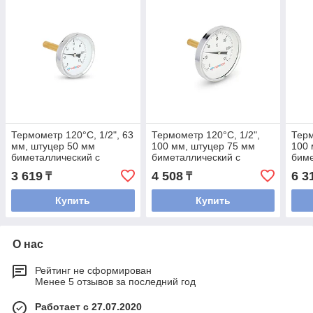
Термометр 120°С, 1/2", 63
Термометр 120°С, 1/2",
Терм
мм, штуцер 50 мм
100 мм, штуцер 75 мм
100 
биметаллический с
биметаллический с
биме
погружной гильзой
погружной гильзой
погр
3 619
4 508
6 3
₸
₸
Купить
Купить
О нас
Рейтинг не сформирован
Менее 5 отзывов за последний год
Работает с 27.07.2020