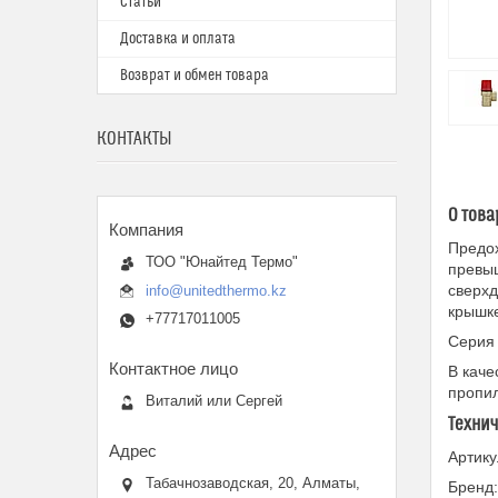
Статьи
Доставка и оплата
Возврат и обмен товара
КОНТАКТЫ
О това
Предо
ТОО "Юнайтед Термо"
превыш
сверхд
info@unitedthermo.kz
крышке
+77717011005
Серия 
В каче
пропил
Виталий или Сергей
Техни
Артик
Табачнозаводская, 20, Алматы,
Бренд