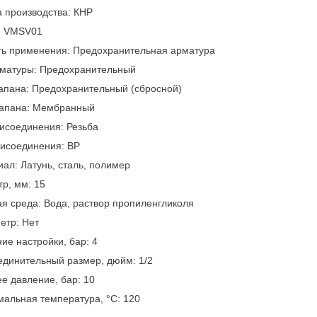
 производства: КНР
: VMSV01
ть применения: Предохранительная арматура
рматуры: Предохранительный
апана: Предохранительный (сбросной)
лапана: Мембранный
исоединения: Резьба
рисоединения: ВР
ал: Латунь, сталь, полимер
р, мм: 15
я среда: Вода, раствор пропиленгликоля
етр: Нет
ие настройки, бар: 4
динительный размер, дюйм: 1/2
е давление, бар: 10
альная температура, °С: 120