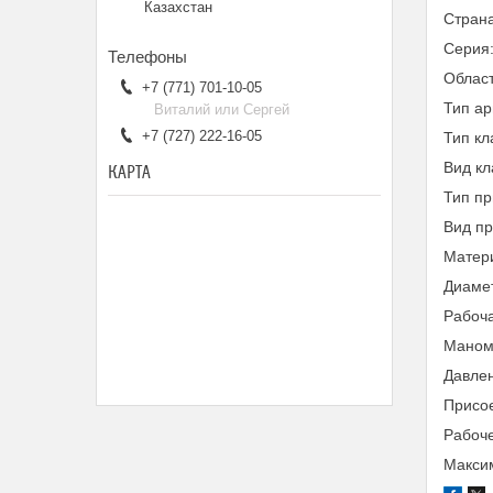
Казахстан
Страна
Серия
Облас
+7 (771) 701-10-05
Тип а
Виталий или Сергей
+7 (727) 222-16-05
Тип кл
Вид к
КАРТА
Тип пр
Вид п
Матери
Диамет
Рабоча
Маном
Давлен
Присое
Рабоче
Максим