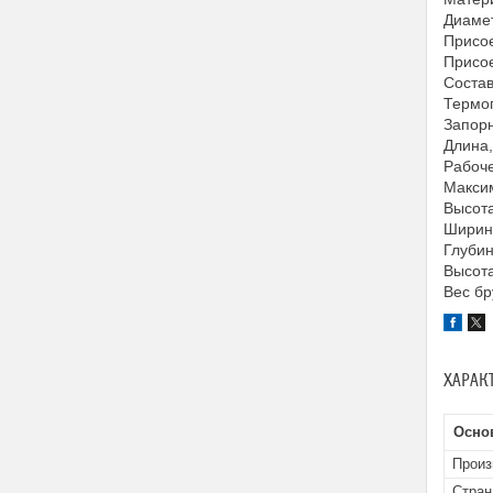
Диамет
Присое
Присое
Состав
Термог
Запорн
Длина,
Рабоче
Максим
Высота
Ширина
Глубин
Высота
Вес бр
ХАРАК
Осно
Произ
Стран