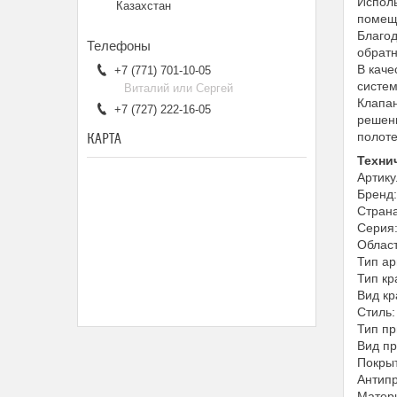
Исполь
Казахстан
помеще
Благод
обратн
В каче
+7 (771) 701-10-05
систем
Виталий или Сергей
Клапан
+7 (727) 222-16-05
решени
полоте
КАРТА
Техни
Артик
Бренд
Страна
Серия
Облас
Тип а
Тип кр
Вид кр
Стиль:
Тип пр
Вид п
Покры
Антипр
Матери