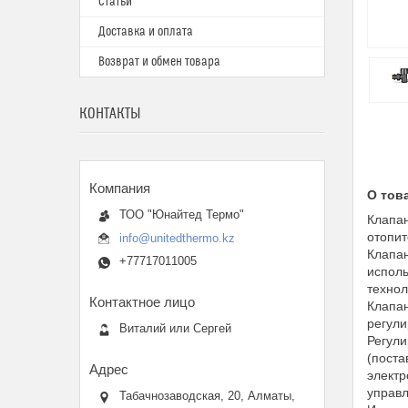
Статьи
Доставка и оплата
Возврат и обмен товара
КОНТАКТЫ
О тов
ТОО "Юнайтед Термо"
Клапан
отопит
info@unitedthermo.kz
Клапан
+77717011005
исполь
технол
Клапан
регули
Виталий или Сергей
Регули
(поста
электр
управл
Табачнозаводская, 20, Алматы,