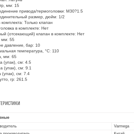
р, мм: 15
динение привода/термоголовки: M30?1.5
динительный размер, дюйм: 1/2
 комплекта: Только клапан
оловка в комплекте: Нет
ый (отсекающий) клапан в комплекте: Нет
 мм: 55
е давление, бар: 10
альная температура, °С: 110
, мм: 65
 (упак), см: 4.5
а (упак), см: 9.1
 (упак), см: 7.4
утто, гр: 261.5
ТЕРИСТИКИ
вные
водитель
Varmega
а производитель
Китай