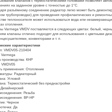
зование клапанов с термостатическими головками позволяет авто
ниях на заданном уровне с точностью до 1°С.
аря разъёмному соединению радиатор легко может быть демонти
ом трубопроводах) для проведения профилактических и ремонтных
стве теплоносителя может использоваться вода или незамерзающи
ах отопления.
ы Varmega VMDV поставляются в следующих цветах: белый, черны
ям клапаны отлично подходят для использования с цветными диз
нцесушителями, конвекторами и т. п.
ческие характеристики
ул: VMDV05-210404
: Varmega
 производства: КНР
: VMDV05
ть применения: Отопление
рматуры: Радиаторный
ана: Угловой
ана: Термостатический без преднастройки
 Дизайнерский
исоединения: Резьба
рисоединения: ВР-НР
тие: Черное
отечка: Да
ал: Латунь