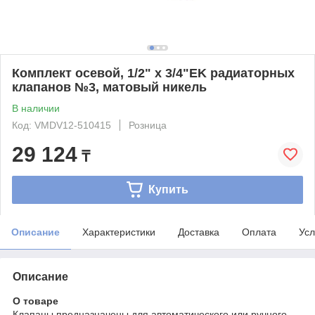
Комплект осевой, 1/2" x 3/4"EK радиаторных
клапанов №3, матовый никель
В наличии
Код: VMDV12-510415
Розница
29 124
₸
Купить
Описание
Характеристики
Доставка
Оплата
Усл
Описание
О товаре
Клапаны предназначены для автоматического или ручного