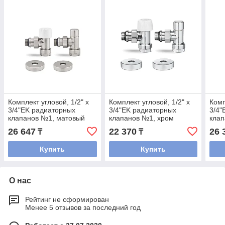
Комплект угловой, 1/2" x
Комплект угловой, 1/2" x
Комп
3/4"EK радиаторных
3/4"EK радиаторных
3/4"
клапанов №1, матовый
клапанов №1, хром
клап
никель
26 647
22 370
26 
₸
₸
Купить
Купить
О нас
Рейтинг не сформирован
Менее 5 отзывов за последний год