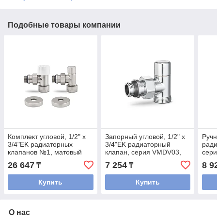
Подобные товары компании
Комплект угловой, 1/2" x
Запорный угловой, 1/2" x
Ручн
3/4"EK радиаторных
3/4"EK радиаторный
ради
клапанов №1, матовый
клапан, серия VMDV03,
сер
никель
хром
нике
26 647
7 254
8 9
₸
₸
Купить
Купить
О нас