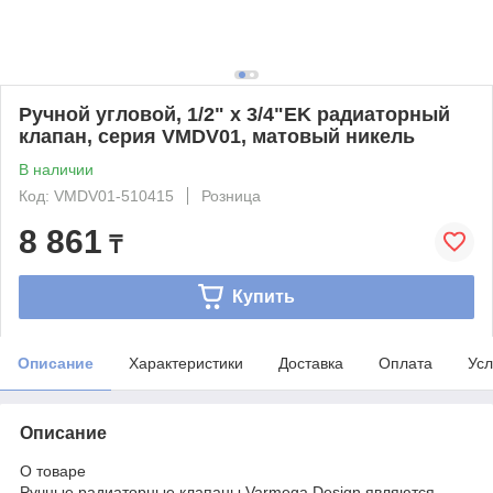
Ручной угловой, 1/2" x 3/4"EK радиаторный
клапан, серия VMDV01, матовый никель
В наличии
Код: VMDV01-510415
Розница
8 861
₸
Купить
Описание
Характеристики
Доставка
Оплата
Усл
Описание
О товаре
Ручные радиаторные клапаны Varmega Design являются