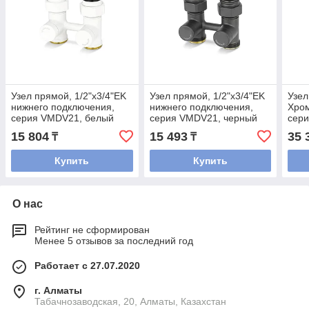
Узел прямой, 1/2"х3/4"EK
Узел прямой, 1/2"х3/4"EK
Узел
нижнего подключения,
нижнего подключения,
Хром
серия VMDV21, белый
серия VMDV21, черный
сер
унив
15 804
15 493
35 
₸
₸
прям
и с 
Купить
Купить
О нас
Рейтинг не сформирован
Менее 5 отзывов за последний год
Работает с 27.07.2020
г. Алматы
Табачнозаводская, 20, Алматы, Казахстан