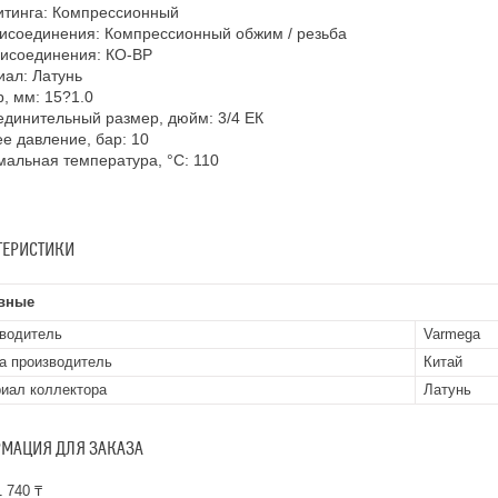
итинга: Компрессионный
исоединения: Компрессионный обжим / резьба
рисоединения: КО-ВР
ал: Латунь
, мм: 15?1.0
динительный размер, дюйм: 3/4 ЕК
е давление, бар: 10
альная температура, °С: 110
ТЕРИСТИКИ
вные
водитель
Varmega
а производитель
Китай
иал коллектора
Латунь
МАЦИЯ ДЛЯ ЗАКАЗА
 740 ₸