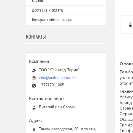
Статьи
Доставка и оплата
Возврат и обмен товара
КОНТАКТЫ
О тов
ТОО "Юнайтед Термо"
Резьбо
уплотн
info@unitedthermo.kz
отопит
+77717011005
Техни
Артик
Бренд
Виталий или Сергей
Страна
Серия
Област
Тип ар
Табачнозаводская, 20, Алматы,
Тип фи