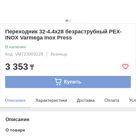
Переходник 32-4.4x28 безраструбный PEX-
INOX Varmega Inox Press
В наличии
Код: VM723003228
Розница
3 353
₸
Купить
Описание
Характеристики
Доставка
Оплата
Усл
Описание
О товаре