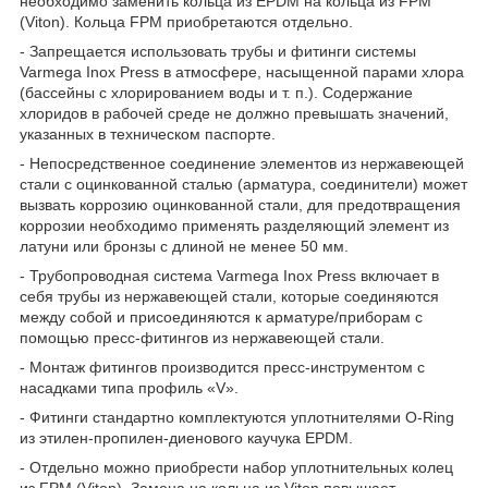
необходимо заменить кольца из EPDM на кольца из FPM
(Viton). Кольца FPM приобретаются отдельно.
- Запрещается использовать трубы и фитинги системы
Varmega Inox Press в атмосфере, насыщенной парами хлора
(бассейны с хлорированием воды и т. п.). Содержание
хлоридов в рабочей среде не должно превышать значений,
указанных в техническом паспорте.
- Непосредственное соединение элементов из нержавеющей
стали с оцинкованной сталью (арматура, соединители) может
вызвать коррозию оцинкованной стали, для предотвращения
коррозии необходимо применять разделяющий элемент из
латуни или бронзы с длиной не менее 50 мм.
- Трубопроводная система Varmega Inox Press включает в
себя трубы из нержавеющей стали, которые соединяются
между собой и присоединяются к арматуре/приборам с
помощью пресс-фитингов из нержавеющей стали.
- Монтаж фитингов производится пресс-инструментом с
насадками типа профиль «V».
- Фитинги стандартно комплектуются уплотнителями O-Ring
из этилен-пропилен-диенового каучука EPDM.
- Отдельно можно приобрести набор уплотнительных колец
из FPM (Viton). Замена на кольца из Viton повышает