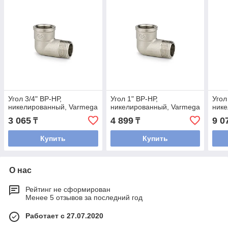
Угол 3/4" ВР-НР,
Угол 1" ВР-НР,
Угол
никелированный, Varmega
никелированный, Varmega
нике
3 065
4 899
9 0
₸
₸
Купить
Купить
О нас
Рейтинг не сформирован
Менее 5 отзывов за последний год
Работает с 27.07.2020