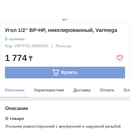
Угол 1/2" ВР-НР, никелированный, Varmega
В наличии
Код: VMTF02-N000404
Розница
1 774
₸
Купить
Описание
Характеристики
Доставка
Оплата
Усл
Описание
О товаре
Угольник равносторонний с внутренней и наружной резьбой