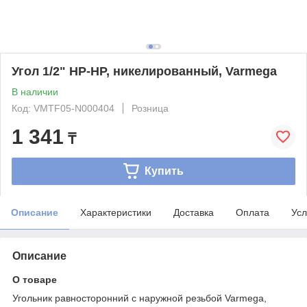
Угол 1/2" НР-НР, никелированный, Varmega
В наличии
Код: VMTF05-N000404
Розница
1 341
₸
Купить
Описание
Характеристики
Доставка
Оплата
Усл
Описание
О товаре
Угольник равносторонний с наружной резьбой Varmega,