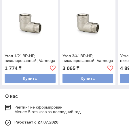
Угол 1/2" ВР-НР,
Угол 3/4" ВР-НР,
Угол
никелированный, Varmega
никелированный, Varmega
нике
1 774
3 065
4 8
₸
₸
Купить
Купить
О нас
Рейтинг не сформирован
Менее 5 отзывов за последний год
Работает с 27.07.2020