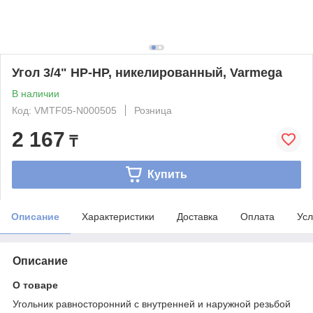
Угол 3/4" НР-НР, никелированный, Varmega
В наличии
Код: VMTF05-N000505
Розница
2 167
₸
Купить
Описание
Характеристики
Доставка
Оплата
Усл
Описание
О товаре
Угольник равносторонний с внутренней и наружной резьбой