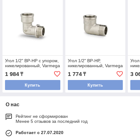
Угол 1/2" ВР-НР с упором,
Угол 1/2" ВР-НР,
Угол
никелированный, Varmega
никелированный, Varmega
нике
1 984
1 774
3 0
₸
₸
Купить
Купить
О нас
Рейтинг не сформирован
Менее 5 отзывов за последний год
Работает с 27.07.2020