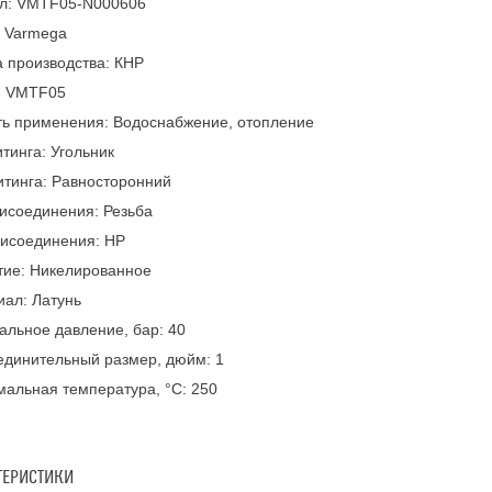
ул: VMTF05-N000606
: Varmega
 производства: КНР
: VMTF05
ть применения: Водоснабжение, отопление
тинга: Угольник
тинга: Равносторонний
исоединения: Резьба
рисоединения: НР
тие: Никелированное
ал: Латунь
льное давление, бар: 40
единительный размер, дюйм: 1
альная температура, °С: 250
ТЕРИСТИКИ