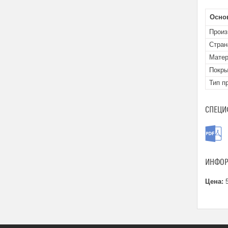
Осно
Произ
Стран
Матер
Покры
Тип п
СПЕЦИ
ИНФОР
Цена:
5