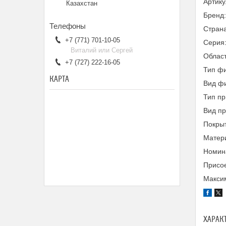
Артик
Казахстан
Бренд
Страна
+7 (771) 701-10-05
Серия
Виталий или Сергей
Облас
+7 (727) 222-16-05
Тип фи
КАРТА
Вид фи
Тип пр
Вид п
Покры
Матери
Номина
Присо
Максим
ХАРАК