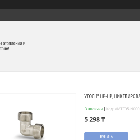
м отопления и
тане!
УГОЛ 1" НР-НР, НИКЕЛИРО
В наличии
Код:
VMTF05-N000
5 298 ₸
КУПИТЬ