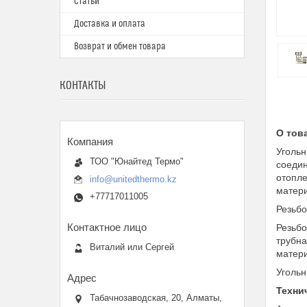
Статьи
Доставка и оплата
Возврат и обмен товара
КОНТАКТЫ
О тов
Угольн
ТОО "Юнайтед Термо"
соедин
отопле
info@unitedthermo.kz
матери
+77717011005
Резьбо
Резьбо
трубна
Виталий или Сергей
матери
Угольн
Техни
Табачнозаводская, 20, Алматы,