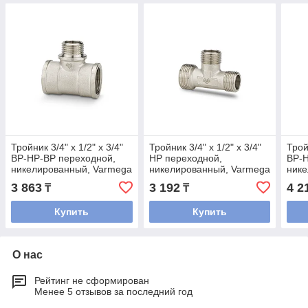
Тройник 3/4" x 1/2" x 3/4"
Тройник 3/4" x 1/2" x 3/4"
Трой
ВР-НР-ВР переходной,
НР переходной,
ВР-Н
никелированный, Varmega
никелированный, Varmega
нике
3 863
3 192
4 2
₸
₸
Купить
Купить
О нас
Рейтинг не сформирован
Менее 5 отзывов за последний год