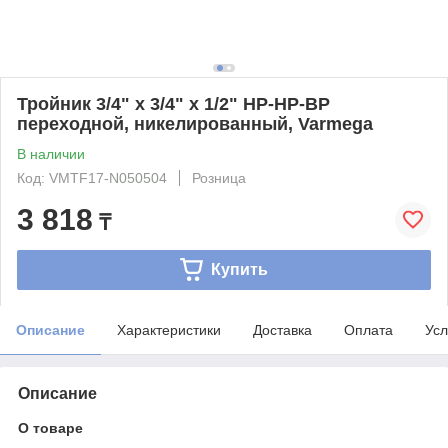
Тройник 3/4" x 3/4" x 1/2" НР-НР-ВР
переходной, никелированный, Varmega
В наличии
Код: VMTF17-N050504
Розница
3 818
₸
Купить
Описание
Характеристики
Доставка
Оплата
Усл
Описание
О товаре