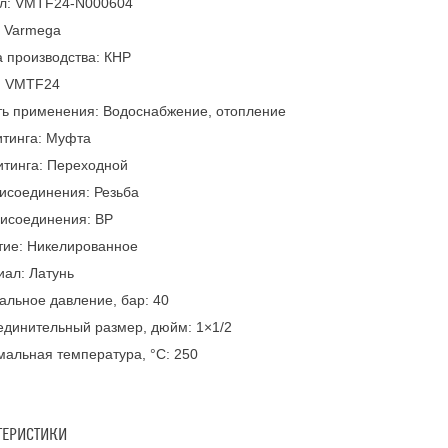
ул: VMTF24-N000604
: Varmega
 производства: КНР
: VMTF24
ть применения: Водоснабжение, отопление
итинга: Муфта
итинга: Переходной
исоединения: Резьба
рисоединения: ВР
тие: Никелированное
ал: Латунь
льное давление, бар: 40
динительный размер, дюйм: 1×1/2
альная температура, °С: 250
ТЕРИСТИКИ