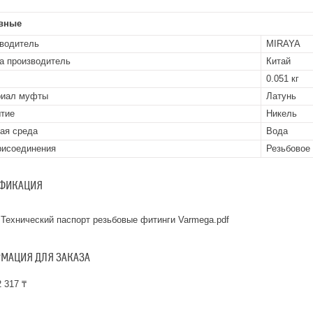
вные
водитель
MIRAYA
а производитель
Китай
0.051 кг
риал муфты
Латунь
тие
Никель
ая среда
Вода
рисоединения
Резьбовое
ФИКАЦИЯ
Технический паспорт резьбовые фитинги Varmega.pdf
МАЦИЯ ДЛЯ ЗАКАЗА
 317 ₸