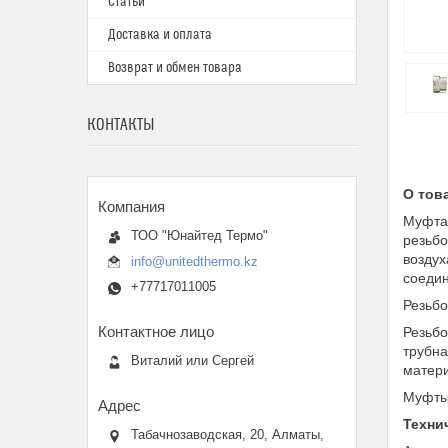
Статьи
Доставка и оплата
Возврат и обмен товара
КОНТАКТЫ
О тов
Муфта 
ТОО "Юнайтед Термо"
резьбо
воздух
info@unitedthermo.kz
соедин
+77717011005
Резьбо
Резьбо
трубна
Виталий или Сергей
матери
Муфты 
Техни
Табачнозаводская, 20, Алматы,