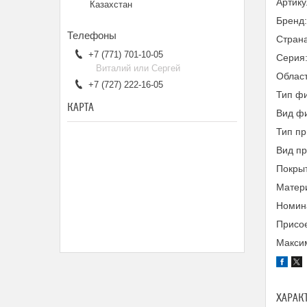
Артик
Казахстан
Бренд
Страна
+7 (771) 701-10-05
Серия
Виталий или Сергей
Облас
+7 (727) 222-16-05
Тип ф
КАРТА
Вид ф
Тип пр
Вид п
Покры
Матери
Номина
Присое
Максим
ХАРАК