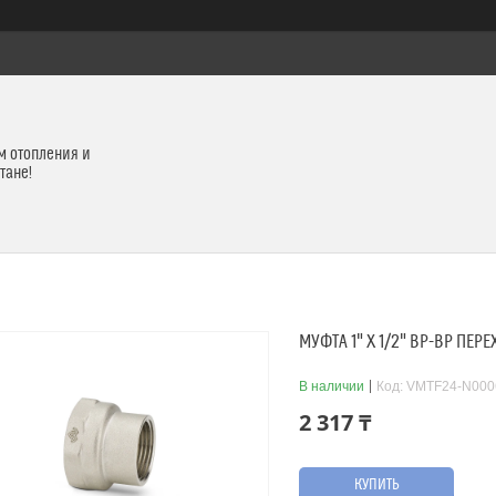
м отопления и
тане!
МУФТА 1" X 1/2" ВР-ВР ПЕ
В наличии
Код:
VMTF24-N000
2 317 ₸
КУПИТЬ