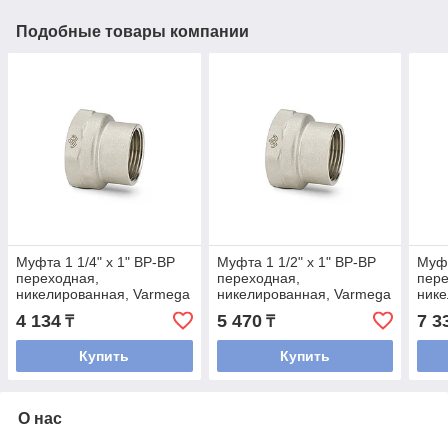
Подобные товары компании
Муфта 1 1/4" x 1" ВР-ВР
Муфта 1 1/2" x 1" ВР-ВР
Муфт
переходная,
переходная,
пере
никелированная, Varmega
никелированная, Varmega
нике
4 134
5 470
7 3
₸
₸
Купить
Купить
О нас