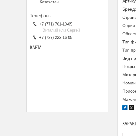
Артик
Казахстан
Бренд
Страна
+7 (771) 701-10-05
Серия
Виталий или Сергей
Облас
+7 (727) 222-16-05
Тип фи
КАРТА
Тип пр
Вид п
Покры
Матери
Номина
Присое
Максим
ХАРАК