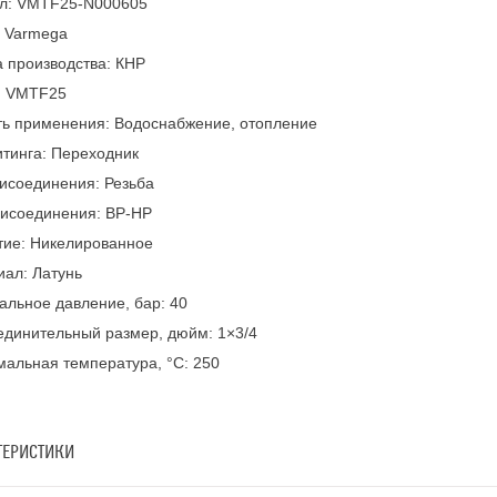
ул: VMTF25-N000605
: Varmega
 производства: КНР
: VMTF25
ть применения: Водоснабжение, отопление
тинга: Переходник
исоединения: Резьба
рисоединения: ВР-НР
тие: Никелированное
ал: Латунь
льное давление, бар: 40
динительный размер, дюйм: 1×3/4
альная температура, °С: 250
ТЕРИСТИКИ