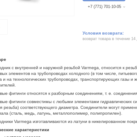
+7 (771) 701-10-05
возврат товара в течение 14
аре
дник с внутренней и наружной резьбой Varmega, относится к рез
вых элементов на трубопроводах холодного (в том числе, питьевог
а и на технологических трубопроводах, транспортирующих газы и ж
ителей.
вые фитинги относятся к разборным соединениям, т. е. соединени
вые фитинги совместимы с любыми элементами гидравлических си
я резьба) соответствующего диаметра. Соединители могут примен
ала (сталь, медь, латунь, металлополимер, полипропилен).
дники Varmega изготавливаются из латуни в никелированном покр
ческие характеристики