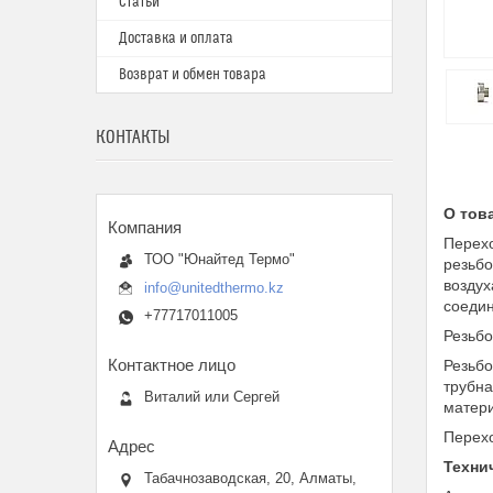
Статьи
Доставка и оплата
Возврат и обмен товара
КОНТАКТЫ
О тов
Перехо
ТОО "Юнайтед Термо"
резьбо
воздух
info@unitedthermo.kz
соедин
+77717011005
Резьбо
Резьбо
трубна
Виталий или Сергей
матери
Перехо
Техни
Табачнозаводская, 20, Алматы,