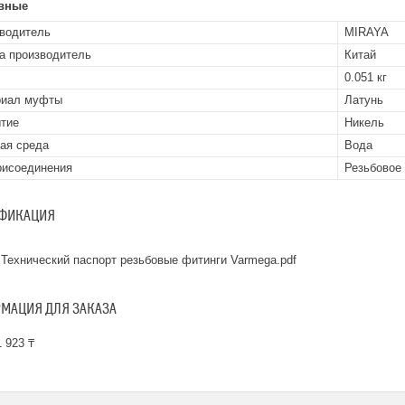
вные
водитель
MIRAYA
а производитель
Китай
0.051 кг
риал муфты
Латунь
тие
Никель
ая среда
Вода
рисоединения
Резьбовое
ФИКАЦИЯ
Технический паспорт резьбовые фитинги Varmega.pdf
МАЦИЯ ДЛЯ ЗАКАЗА
 923 ₸