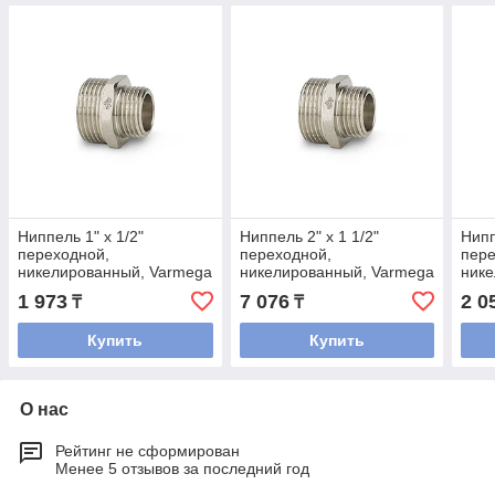
Ниппель 1" x 1/2"
Ниппель 2" x 1 1/2"
Нипп
переходной,
переходной,
пере
никелированный, Varmega
никелированный, Varmega
нике
1 973
7 076
2 0
₸
₸
Купить
Купить
О нас
Рейтинг не сформирован
Менее 5 отзывов за последний год