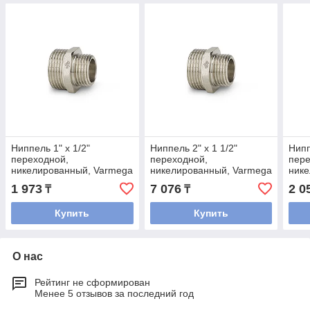
Ниппель 1" x 1/2"
Ниппель 2" x 1 1/2"
Нипп
переходной,
переходной,
пере
никелированный, Varmega
никелированный, Varmega
нике
1 973
7 076
2 0
₸
₸
Купить
Купить
О нас
Рейтинг не сформирован
Менее 5 отзывов за последний год