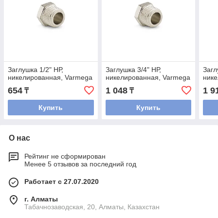
Заглушка 1/2" НР,
Заглушка 3/4" НР,
Загл
никелированная, Varmega
никелированная, Varmega
нике
654
1 048
1 9
₸
₸
Купить
Купить
О нас
Рейтинг не сформирован
Менее 5 отзывов за последний год
Работает с 27.07.2020
г. Алматы
Табачнозаводская, 20, Алматы, Казахстан