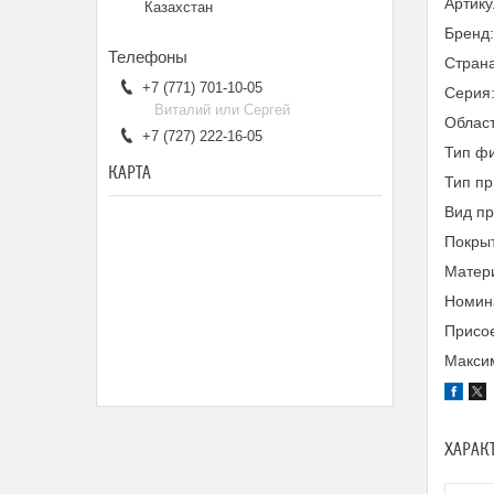
Артик
Казахстан
Бренд
Страна
+7 (771) 701-10-05
Серия
Виталий или Сергей
Облас
+7 (727) 222-16-05
Тип фи
КАРТА
Тип пр
Вид п
Покры
Матери
Номина
Присое
Максим
ХАРАК