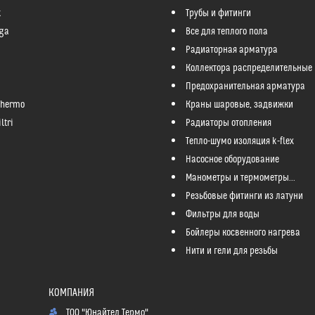
k
Трубы и фитинги
ga
Все для теплого пола
Радиаторная арматура
Коллектора распределительные
Предохранительная арматура
Thermo
Краны шаровые, задвижки
ltri
Радиаторы отопления
Тепло-шумо изоляция k-flex
Насосное оборудование
Манометры и термометры...
Резьбовые фитинги из латуни
Фильтры для воды
Бойлеры косвенного нагрева
Нити и гели для резьбы
ТОО "Юнайтед Термо"