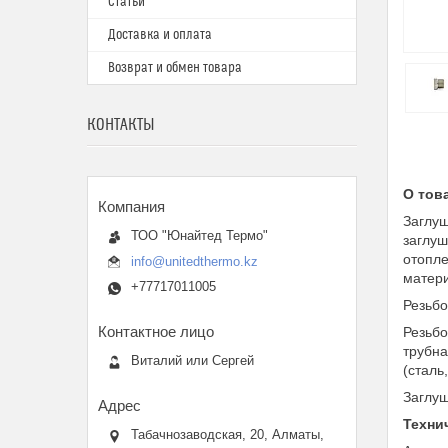
Статьи
Доставка и оплата
Возврат и обмен товара
КОНТАКТЫ
О тов
Заглуш
ТОО "Юнайтед Термо"
заглуш
отопле
info@unitedthermo.kz
матери
+77717011005
Резьбо
Резьбо
трубна
Виталий или Сергей
(сталь
Заглуш
Техни
Табачнозаводская, 20, Алматы,