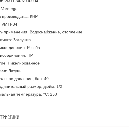
ул: VMTF34-N000004
: Varmega
 производства: КНР
: VMTF34
ть применения: Водоснабжение, отопление
тинга: Заглушка
исоединения: Резьба
рисоединения: НР
тие: Никелированное
ал: Латунь
льное давление, бар: 40
динительный размер, дюйм: 1/2
альная температура, °С: 250
ТЕРИСТИКИ