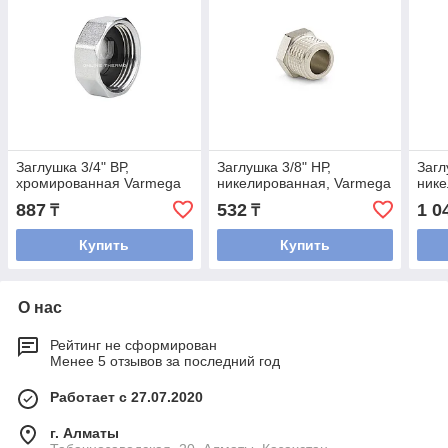
Заглушка 3/4" ВР,
Заглушка 3/8" НР,
Загл
хромированная Varmega
никелированная, Varmega
нике
887
532
1 0
₸
₸
Купить
Купить
О нас
Рейтинг не сформирован
Менее 5 отзывов за последний год
Работает с 27.07.2020
г. Алматы