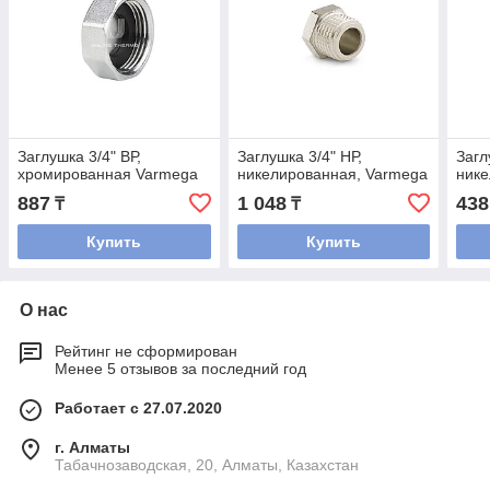
Заглушка 3/4" ВР,
Заглушка 3/4" НР,
Загл
хромированная Varmega
никелированная, Varmega
нике
887
1 048
438
₸
₸
Купить
Купить
О нас
Рейтинг не сформирован
Менее 5 отзывов за последний год
Работает с 27.07.2020
г. Алматы
Табачнозаводская, 20, Алматы, Казахстан