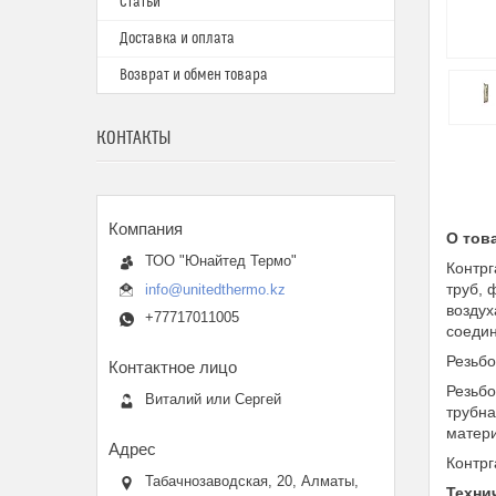
Статьи
Доставка и оплата
Возврат и обмен товара
КОНТАКТЫ
О тов
ТОО "Юнайтед Термо"
Контрг
труб, 
info@unitedthermo.kz
воздух
+77717011005
соедин
Резьбо
Резьбо
Виталий или Сергей
трубна
матери
Контрг
Табачнозаводская, 20, Алматы,
Техни