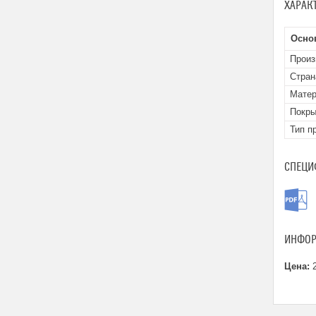
ХАРАК
Осно
Произ
Стран
Матер
Покры
Тип п
СПЕЦИ
ИНФОР
Цена:
2