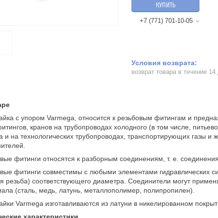
КУПИТЬ
+7 (771) 701-10-05
возврат товара в течение 14
аре
айка с упором Varmega, относится к резьбовым фитингам и пред
фитингов, кранов на трубопроводах холодного (в том числе, питьев
а и на технологических трубопроводах, транспортирующих газы и ж
ителей.
вые фитинги относятся к разборным соединениям, т. е. соединени
вые фитинги совместимы с любыми элементами гидравлических си
я резьба) соответствующего диаметра. Соединители могут примен
ала (сталь, медь, латунь, металлополимер, полипропилен).
айки Varmega изготавливаются из латуни в никелированном покрыт
ческие характеристики