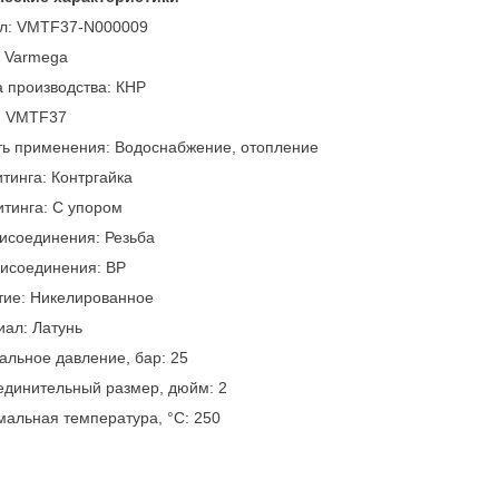
ул: VMTF37-N000009
: Varmega
 производства: КНР
: VMTF37
ть применения: Водоснабжение, отопление
тинга: Контргайка
тинга: С упором
исоединения: Резьба
рисоединения: ВР
тие: Никелированное
ал: Латунь
льное давление, бар: 25
единительный размер, дюйм: 2
альная температура, °С: 250