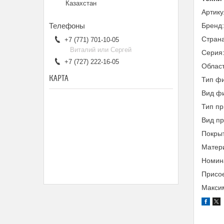
Казахстан
Артик
Бренд
Страна
+7 (771) 701-10-05
Виталий или Сергей
Серия
+7 (727) 222-16-05
Облас
КАРТА
Тип фи
Вид фи
Тип пр
Вид п
Покры
Матери
Номина
Присо
Максим