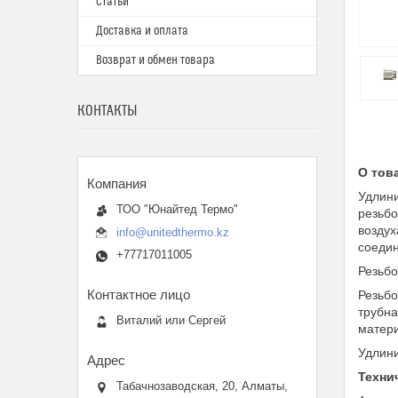
Статьи
Доставка и оплата
Возврат и обмен товара
КОНТАКТЫ
О тов
Удлини
ТОО "Юнайтед Термо"
резьбо
воздух
info@unitedthermo.kz
соедин
+77717011005
Резьбо
Резьбо
трубна
Виталий или Сергей
матери
Удлини
Техни
Табачнозаводская, 20, Алматы,