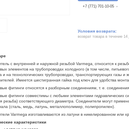
+7 (771) 701-10-05
возврат товара в течение 14
аре
тель с внутренней и наружной резьбой Varmega, относится к рез
вых элементов на трубопроводах холодного (в том числе, питьевог
а и на технологических трубопроводах, транспортирующих газы и ж
ителей. Имеется шестигранная гайка под ключ для удобства монта
вые фитинги относятся к разборным соединениям, т. е. соединени
вые фитинги совместимы с любыми элементами гидравлических си
я резьба) соответствующего диаметра. Соединители могут примен
ала (сталь, медь, латунь, металлополимер, полипропилен).
тели Varmega изготавливаются из латуни в никелированном или 
ческие характеристики