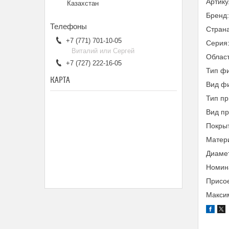
Артик
Казахстан
Бренд
Страна
+7 (771) 701-10-05
Серия
Виталий или Сергей
Облас
+7 (727) 222-16-05
Тип фи
КАРТА
Вид фи
Тип пр
Вид п
Покры
Матери
Диамет
Номина
Присое
Максим