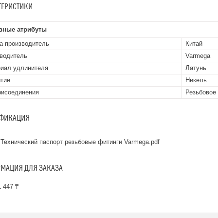
ТЕРИСТИКИ
вные атрибуты
а производитель
Китай
водитель
Varmega
иал удлинителя
Латунь
тие
Никель
рисоединения
Резьбовое
ФИКАЦИЯ
Технический паспорт резьбовые фитинги Varmega.pdf
МАЦИЯ ДЛЯ ЗАКАЗА
 447 ₸