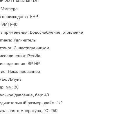
ул: VMTF40-N040030
: Varmega
 производства: КНР
: VMTF40
ть применения: Водоснабжение, отопление
тинга: Удлинитель
тинга: С шестигранником
исоединения: Резьба
рисоединения: ВР-НР
тие: Никелированное
ал: Латунь
р, мм: 30
льное давление, бар: 40
динительный размер, дюйм: 1/2
альная температура, °С: 250