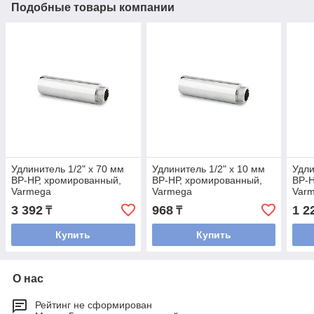
Подобные товары компании
Удлинитель 1/2" x 70 мм
Удлинитель 1/2" x 10 мм
Удли
ВР-НР, хромированный,
ВР-НР, хромированный,
ВР-Н
Varmega
Varmega
Var
3 392
968
1 2
₸
₸
Купить
Купить
О нас
Рейтинг не сформирован