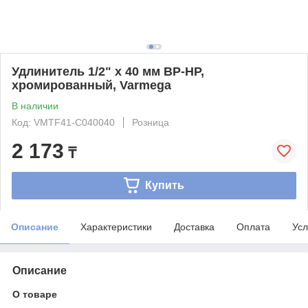
Удлинитель 1/2" x 40 мм ВР-НР,
хромированный, Varmega
В наличии
Код: VMTF41-C040040
Розница
2 173
₸
Купить
Описание
Характеристики
Доставка
Оплата
Усл
Описание
О товаре