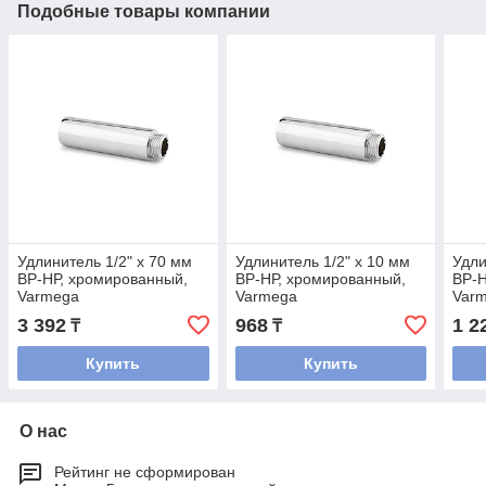
Подобные товары компании
Удлинитель 1/2" x 70 мм
Удлинитель 1/2" x 10 мм
Удли
ВР-НР, хромированный,
ВР-НР, хромированный,
ВР-Н
Varmega
Varmega
Var
3 392
968
1 2
₸
₸
Купить
Купить
О нас
Рейтинг не сформирован