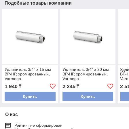
Подобные товары компании
Удлинитель 3/4" x 15 мм
Удлинитель 3/4" x 20 мм
Удли
ВР-НР, хромированный,
ВР-НР, хромированный,
ВР-Н
Varmega
Varmega
Var
1 940
2 245
2 5
₸
₸
Купить
Купить
О нас
Рейтинг не сформирован