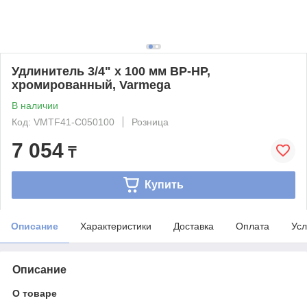
Удлинитель 3/4" x 100 мм ВР-НР,
хромированный, Varmega
В наличии
Код: VMTF41-C050100
Розница
7 054
₸
Купить
Описание
Характеристики
Доставка
Оплата
Усл
Описание
О товаре