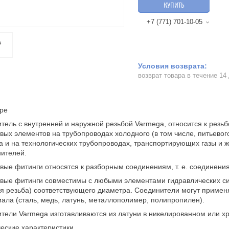
КУПИТЬ
+7 (771) 701-10-05
возврат товара в течение 14
ре
тель с внутренней и наружной резьбой Varmega, относится к рез
вых элементов на трубопроводах холодного (в том числе, питьевог
а и на технологических трубопроводах, транспортирующих газы и ж
ителей.
вые фитинги относятся к разборным соединениям, т. е. соединени
вые фитинги совместимы с любыми элементами гидравлических си
я резьба) соответствующего диаметра. Соединители могут примен
ала (сталь, медь, латунь, металлополимер, полипропилен).
тели Varmega изготавливаются из латуни в никелированном или 
еские характеристики