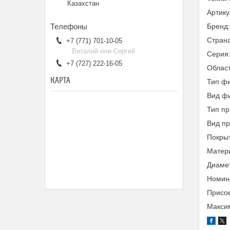
Казахстан
Артик
Бренд
Страна
+7 (771) 701-10-05
Виталий или Сергей
Серия
+7 (727) 222-16-05
Облас
КАРТА
Тип фи
Вид фи
Тип пр
Вид п
Покры
Матери
Диамет
Номина
Присо
Максим