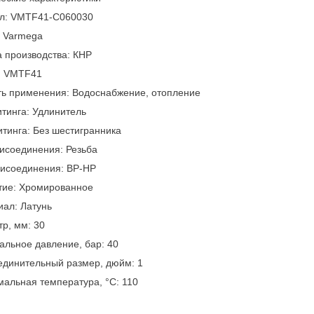
ул: VMTF41-C060030
: Varmega
 производства: КНР
: VMTF41
ть применения: Водоснабжение, отопление
тинга: Удлинитель
тинга: Без шестигранника
исоединения: Резьба
рисоединения: ВР-НР
тие: Хромированное
ал: Латунь
р, мм: 30
льное давление, бар: 40
единительный размер, дюйм: 1
альная температура, °С: 110