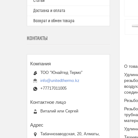
Статьи
Доставка и оплата
Возврат и обмен товара
КОНТАКТЫ
О това
ТОО "Юнайтед Термо"
Удлини
резьбо
info@unitedthermo.kz
воздух
+77717011005
соедин
Резьбо
Резьбо
Виталий или Сергей
трубна
матери
Удлини
Табачнозаводская, 20, Алматы,
Технич