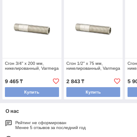
Сгон 3/4" x 200 мм,
Сгон 1/2" x 75 мм,
Сгон
никелированный, Varmega
никелированный, Varmega
нике
9 465
2 843
5 9
₸
₸
Купить
Купить
О нас
Рейтинг не сформирован
Менее 5 отзывов за последний год