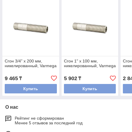
Сгон 3/4" x 200 мм,
Сгон 1" x 100 мм,
Сгон
никелированный, Varmega
никелированный, Varmega
нике
9 465
5 902
2 8
₸
₸
Купить
Купить
О нас
Рейтинг не сформирован
Менее 5 отзывов за последний год