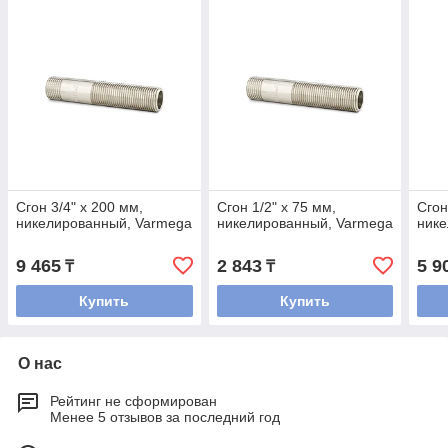
Сгон 3/4" x 200 мм,
Сгон 1/2" x 75 мм,
Сгон
никелированный, Varmega
никелированный, Varmega
нике
9 465
2 843
5 9
₸
₸
Купить
Купить
О нас
Рейтинг не сформирован
Менее 5 отзывов за последний год