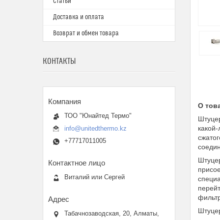
Статьи
Доставка и оплата
Возврат и обмен товара
КОНТАКТЫ
О тов
ТОО "Юнайтед Термо"
Штуцер
какой-
info@unitedthermo.kz
сжатог
+77717011005
соедин
Штуцер
присое
Виталий или Сергей
специа
перейт
фильтр
Штуцер
Табачнозаводская, 20, Алматы,