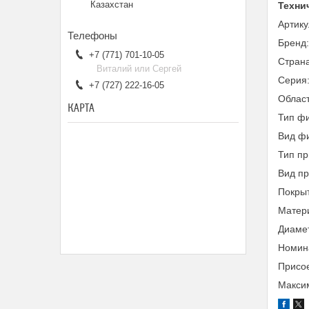
Казахстан
Техни
Артик
Бренд
+7 (771) 701-10-05
Страна
Виталий или Сергей
Серия
+7 (727) 222-16-05
Облас
КАРТА
Тип фи
Вид ф
Тип пр
Вид п
Покры
Матери
Диамет
Номина
Присое
Максим