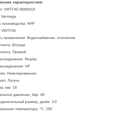
ческие характеристики
ул: VMTF45-N000418
: Varmega
 производства: КНР
: VMTF45
ть применения: Водоснабжение, отопление
тинга: Штуцер
итинга: Прямой
исоединения: Резьба
рисоединения: НР
тие: Никелированное
ал: Латунь
р, мм: 18
льное давление, бар: 40
динительный размер, дюйм: 1/2
альная температура, °С: 250