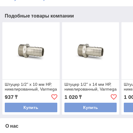
Подобные товары компании
Штуцер 1/2" x 10 мм НР,
Штуцер 1/2" x 14 мм НР,
Штуц
никелированный, Varmega
никелированный, Varmega
нике
937
1 020
1 0
₸
₸
Купить
Купить
О нас