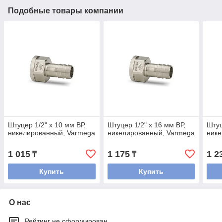
Подобные товары компании
Штуцер 1/2" x 10 мм ВР,
Штуцер 1/2" x 16 мм ВР,
Штуц
никелированный, Varmega
никелированный, Varmega
нике
1 015
1 175
1 2
₸
₸
Купить
Купить
О нас
Рейтинг не сформирован