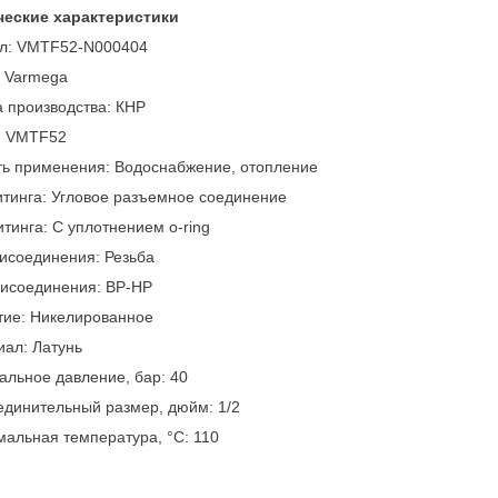
ческие характеристики
ул: VMTF52-N000404
: Varmega
 производства: КНР
: VMTF52
ть применения: Водоснабжение, отопление
тинга: Угловое разъемное соединение
тинга: С уплотнением o-ring
исоединения: Резьба
рисоединения: ВР-НР
тие: Никелированное
ал: Латунь
льное давление, бар: 40
динительный размер, дюйм: 1/2
альная температура, °С: 110