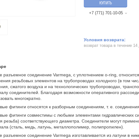
КУПИТЬ
+7 (771) 701-10-05
возврат товара в течение 14
аре
е разъемное соединение Varmega, с уплотнением o-ring, относитс
ения резьбовых элементов на трубопроводах холодного (в том числ
ния, сжатого воздуха и на технологических трубопроводах, трансп
алу соединителей. Благодаря возможности оперативного рассоед
зовать многократно.
вые фитинги относятся к разборным соединениям, т. е. соединени
вые фитинги совместимы с любыми элементами гидравлических си
я резьба) соответствующего диаметра. Соединители могут примен
ала (сталь, медь, латунь, металлополимер, полипропилен).
е разъемное соединение Varmega изготавливается из латуни в ни