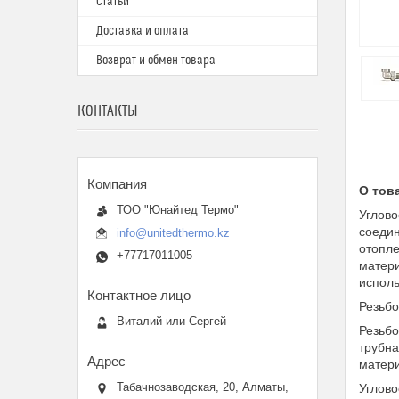
Статьи
Доставка и оплата
Возврат и обмен товара
КОНТАКТЫ
О тов
ТОО "Юнайтед Термо"
Углово
соедин
info@unitedthermo.kz
отопле
+77717011005
матери
исполь
Резьбо
Виталий или Сергей
Резьбо
трубна
матери
Табачнозаводская, 20, Алматы,
Углово