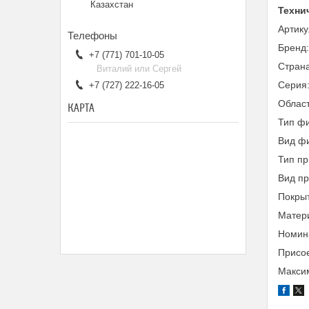
Казахстан
Техни
Артик
Бренд
+7 (771) 701-10-05
Страна
Виталий или Сергей
Серия
+7 (727) 222-16-05
Облас
КАРТА
Тип фи
Вид фи
Тип пр
Вид п
Покры
Матери
Номина
Присое
Максим