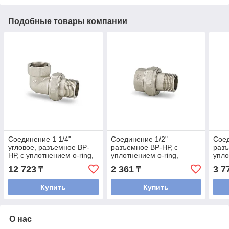
Подобные товары компании
Соединение 1 1/4"
Соединение 1/2"
Соед
угловое, разъемное ВР-
разъемное ВР-НР, с
разъ
НР, с уплотнением o-ring,
уплотнением o-ring,
упло
никелированное, Varmega
никелированное, Varmega
нике
12 723
2 361
3 7
₸
₸
Купить
Купить
О нас