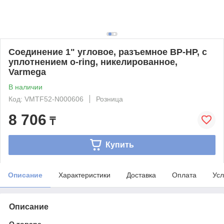
Соединение 1" угловое, разъемное ВР-НР, с
уплотнением o-ring, никелированное,
Varmega
В наличии
Код: VMTF52-N000606
Розница
8 706
₸
Купить
Описание
Характеристики
Доставка
Оплата
Усл
Описание
О товаре