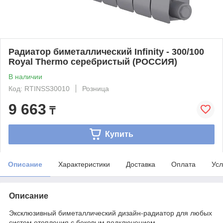
Радиатор биметаллический Infinity - 300/100
Royal Thermo серебристый (РОССИЯ)
В наличии
Код: RTINSS30010
Розница
9 663
₸
Купить
Описание
Характеристики
Доставка
Оплата
Усл
Описание
Эксклюзивный биметаллический дизайн-радиатор для любых
систем отопления с боковым подключением