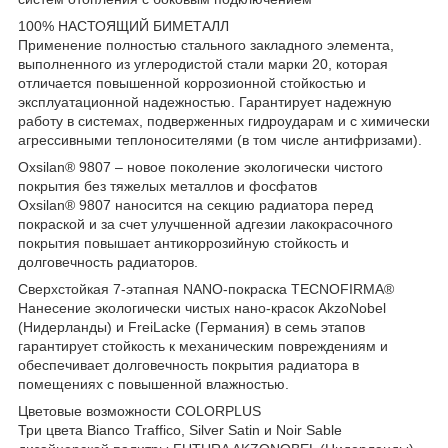
100% НАСТОЯЩИЙ БИМЕТАЛЛ
Применение полностью стального закладного элемента,
выполненного из углеродистой стали марки 20, которая
отличается повышенной коррозионной стойкостью и
эксплуатационной надежностью. Гарантирует надежную
работу в системах, подверженных гидроударам и с химически
агрессивными теплоносителями (в том числе антифризами).
Oxsilan® 9807 – новое поколение экологически чистого
покрытия без тяжелых металлов и фосфатов
Oxsilan® 9807 наносится на секцию радиатора перед
покраской и за счет улучшенной адгезии лакокрасочного
покрытия повышает антикоррозийную стойкость и
долговечность радиаторов.
Сверхстойкая 7-этапная NANO-покраска TECNOFIRMA®
Нанесение экологически чистых нано-красок AkzoNobel
(Нидерланды) и FreiLacke (Германия) в семь этапов
гарантирует стойкость к механическим повреждениям и
обеспечивает долговечность покрытия радиатора в
помещениях с повышенной влажностью.
Цветовые возможности COLORPLUS
Три цвета Bianco Traffico, Silver Satin и Noir Sable