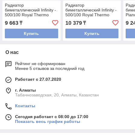
Радиатор
Радиатор
Рад
биметаллический Infinity -
биметаллический Infinity -
бим
500/100 Royal Thermo
500/100 Royal Thermo
Pian
белый (РОССИЯ)
черный (РОССИЯ)
The
9 663
10 379
9 2
₸
₸
Купить
Купить
О нас
Рейтинг не сформирован
Менее 5 отзывов за последний год
Работает с 27.07.2020
г. Алматы
Табачнозаводская, 20, Алматы, Казахстан
Контакты
Сегодня работает с 08:00 до 17:00
Показать весь график работы