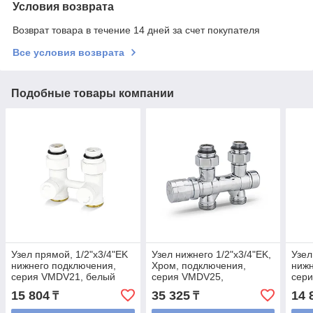
Условия возврата
Возврат товара в течение 14 дней за счет покупателя
Все условия возврата
Подобные товары компании
Узел прямой, 1/2"х3/4"EK
Узел нижнего 1/2"х3/4"EK,
Узел
нижнего подключения,
Хром, подключения,
нижн
серия VMDV21, белый
серия VMDV25,
сер
универсальный, угловой/
15 804
35 325
14 
₸
₸
прямой, под термоголовку
и с клапаном обратки.