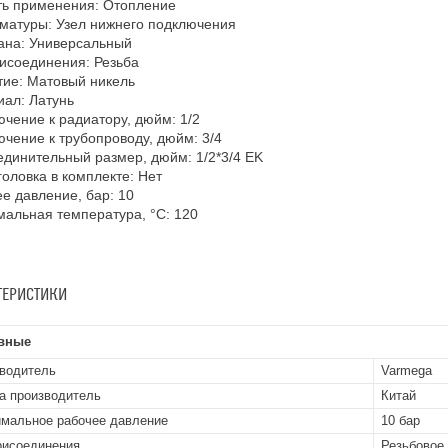
ть применения: Отопление
матуры: Узел нижнего подключения
ана: Универсальный
исоединения: Резьба
ие: Матовый никель
ал: Латунь
чение к радиатору, дюйм: 1/2
чение к трубопроводу, дюйм: 3/4
динительный размер, дюйм: 1/2*3/4 EK
оловка в комплекте: Нет
е давление, бар: 10
альная температура, °С: 120
ТЕРИСТИКИ
вные
водитель
Varmega
а производитель
Китай
мальное рабочее давление
10 бар
рисоединения
Резьбовое