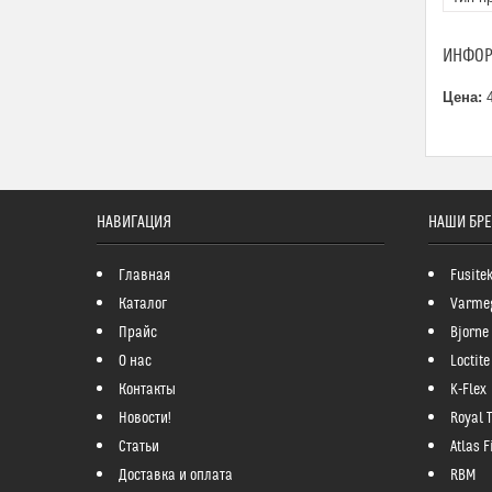
ИНФОР
Цена:
4
НАВИГАЦИЯ
НАШИ БР
Главная
Fusite
Каталог
Varme
Прайс
Bjorne
О нас
Loctite
Контакты
K-Flex
Новости!
Royal 
Статьи
Atlas Fi
Доставка и оплата
RBM