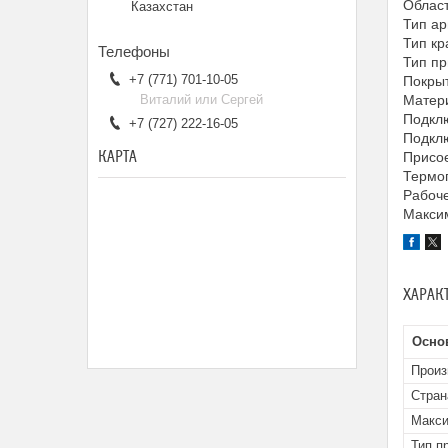
Облас
Казахстан
Тип ар
Тип кр
Тип пр
+7 (771) 701-10-05
Покрыт
Виталий или Сергей
Матери
Подклю
+7 (727) 222-16-05
Подклю
КАРТА
Присое
Термог
Рабоче
Максим
ХАРАК
Осно
Произ
Стран
Макси
Тип п