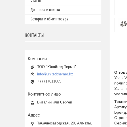
Статьи
Доставка и оплата
Возврат и обмен товара
КОНТАКТЫ
ТОО "Юнайтед Термо"
О тов
info@unitedthermo.kz
Узлы V
+77717011005
полип
Узлы н
увелич
Техни
Виталий или Сергей
Артик
Бренд
Страна
Серия
Табачнозаводская, 20, Алматы,