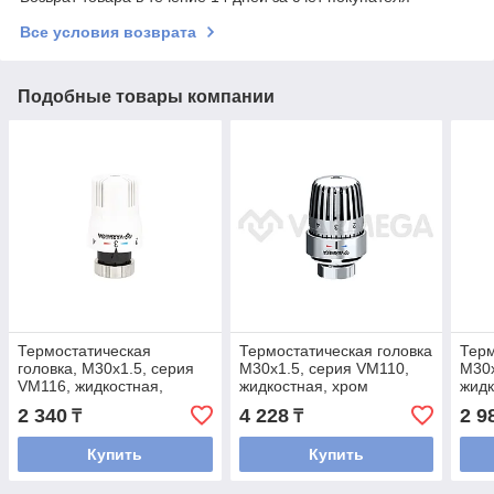
Все условия возврата
Подобные товары компании
Термостатическая
Термостатическая головка
Терм
головка, M30х1.5, серия
M30х1.5, серия VM110,
M30х
VM116, жидкостная,
жидкостная, хром
жидк
белая, Varmega
Var
2 340
4 228
2 9
₸
₸
Купить
Купить