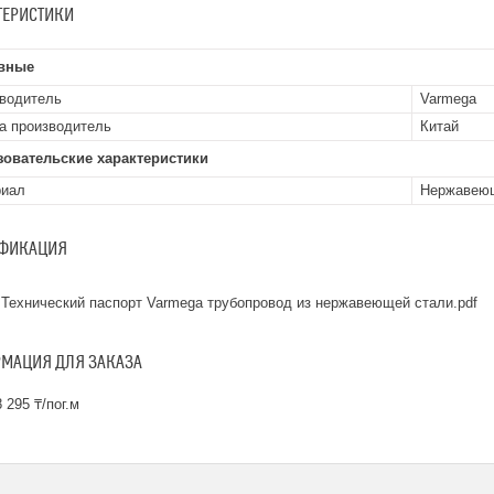
ТЕРИСТИКИ
вные
водитель
Varmega
а производитель
Китай
зовательские характеристики
риал
Нержавею
ФИКАЦИЯ
Технический паспорт Varmega трубопровод из нержавеющей стали.pdf
МАЦИЯ ДЛЯ ЗАКАЗА
 295 ₸/пог.м