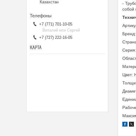
Казахстан
- Труб
собой 
Техни
+7 (771) 701-10-05
Артик
Виталий или Сергей
Бренд
+7 (727) 222-16-05
Страна
КАРТА
Серия:
Облас
Матер
Цвет:
Толщин
Диамет
Единиц
Рабоче
Максим