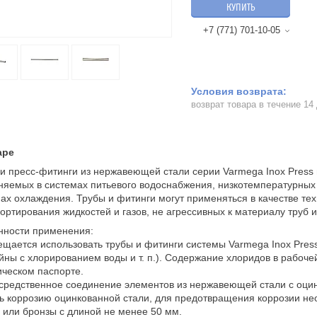
КУПИТЬ
+7 (771) 701-10-05
возврат товара в течение 14
аре
и пресс-фитинги из нержавеющей стали серии Varmega Inox Press
яемых в системах питьевого водоснабжения, низкотемпературных
ах охлаждения. Трубы и фитинги могут применяться в качестве те
ортирования жидкостей и газов, не агрессивных к материалу труб 
нности применения:
ещается использовать трубы и фитинги системы Varmega Inox Pre
йны с хлорированием воды и т. п.). Содержание хлоридов в рабоч
ическом паспорте.
средственное соединение элементов из нержавеющей стали с оцин
ь коррозию оцинкованной стали, для предотвращения коррозии н
 или бронзы с длиной не менее 50 мм.