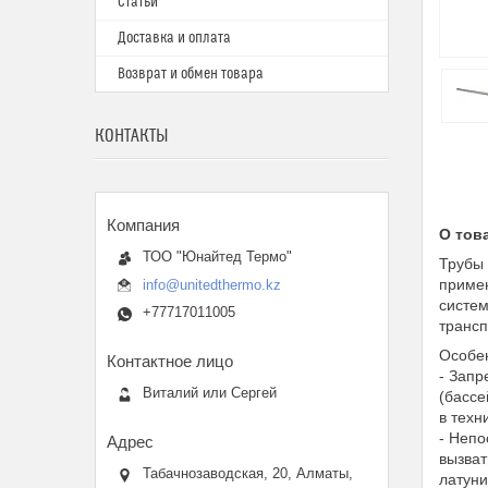
Статьи
Доставка и оплата
Возврат и обмен товара
КОНТАКТЫ
О тов
ТОО "Юнайтед Термо"
Трубы 
примен
info@unitedthermo.kz
систем
+77717011005
трансп
Особе
- Запр
Виталий или Сергей
(бассе
в техн
- Непо
вызват
Табачнозаводская, 20, Алматы,
латуни