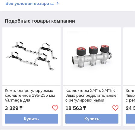
Все условия возврата
Подобные товары компании
Комплект регулируемых
Коллекторы 3/4" х 3/4"ЕК -
Колл
кронштейнов 195-235 мм
3вых распределительные
4вы
Varmega для
с регулировочными
с ре
коллекторных групп
клапанами, серия
клап
3 329
18 563
24 
₸
₸
VMMM03 Varmega
VMM
Купить
Купить