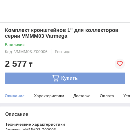
Комплект кронштейнов 1" для коллекторов
серии VMMM03 Varmega
В наличии
Код: VMMM03-Z00006
Розница
2 577
₸
Купить
Описание
Характеристики
Доставка
Оплата
Усл
Описание
Технические характеристики
Артикул: VMMM03-Z00006