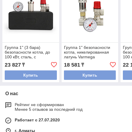
Группа 1" (3 бара)
Группа 1" безопасности
Груп
безопасности котла, до
котла, никелированная
безо
100 кВт, сталь, с
латунь Varmega
100 
термоизоляцией
23 827
18 581
22 
₸
₸
Купить
Купить
О нас
Рейтинг не сформирован
Менее 5 отзывов за последний год
Работает с 27.07.2020
г. Алматы