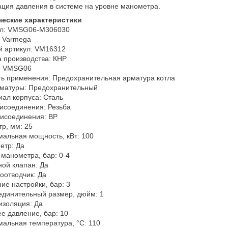
ция давления в системе на уровне манометра.
ческие характеристики
ул: VMSG06-M306030
: Varmega
й артикул: VM16312
 производства: КНР
: VMSG06
ь применения: Предохранительная арматура котла
рматуры: Предохранительный
ал корпуса: Сталь
исоединения: Резьба
рисоединения: ВР
р, мм: 25
альная мощность, кВт: 100
етр: Да
манометра, бар: 0-4
ой клапан: Да
оотводчик: Да
ие настройки, бар: 3
единительный размер, дюйм: 1
изоляция: Да
е давление, бар: 10
альная температура, °С: 110