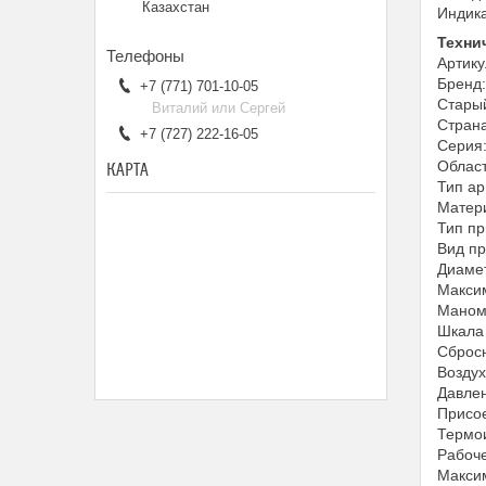
Казахстан
Индика
Техни
Артик
Бренд
+7 (771) 701-10-05
Стары
Виталий или Сергей
Страна
+7 (727) 222-16-05
Серия
Област
КАРТА
Тип а
Матери
Тип пр
Вид п
Диамет
Максим
Маном
Шкала 
Сбросн
Воздух
Давлен
Присо
Термо
Рабоче
Максим