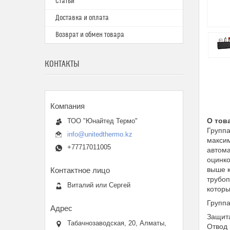
Статьи
Доставка и оплата
Возврат и обмен товара
КОНТАКТЫ
О тов
ТОО "Юнайтед Термо"
Группа
info@unitedthermo.kz
максим
+77717011005
автома
оцинко
выше к
трубоп
Виталий или Сергей
которы
Группа
Защита
Табачнозаводская, 20, Алматы,
Отвод 