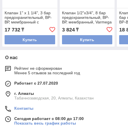
Клапан 1" х 1 1/4", 3 бар
Клапан 1/2"х3/4", 8 бар
Клап
предохранительный, ВР-
предохранительный, ВР-
бар 
ВР, мембранный с
ВР, мембранный, Varmega
ВР-В
манометром, Varmega
ман
17 732
3 824
18 
₸
₸
Купить
Купить
О нас
Рейтинг не сформирован
Менее 5 отзывов за последний год
Работает с 27.07.2020
г. Алматы
Табачнозаводская, 20, Алматы, Казахстан
Контакты
Сегодня работает с 08:00 до 17:00
Показать весь график работы